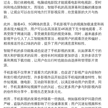
过去，我们依赖电视、电脑或电影院才能观看电影和电视剧，受时
间和地点限制较大。而现在，智能手机的高清屏幕和流畅的播放体
验，让观众可以在任何地方打开影视应用，欣赏最新的大片与热
剧。
此外，随着4G、5G网络的普及，手机影视平台的视频加载速度和画
质表现大幅提升。用户可以在高清甚至4K画质下无卡顿地观看，不
再受限于网速问题，享受媲美影院的视觉体验。同时，越来越多的
影视平台引入了人工智能推荐算法，根据用户的观看历史和偏好，
精准推送符合口味的内容，提升了用户的满意度和粘性。
智能手机的多功能集成也促进了手机影视的发展。比如屏幕尺寸的
增大和护眼技术的应用，使得长时间观影更加舒适；支持多语言字
幕和离线下载功能，让用户在出行时也能自由选择和管理影片资
源。
手机影视不仅带来了观看方式的革新，也促进了影视产业内容制作
和发行模式的转型。许多影视作品开始适应手机端的播放特性，制
作短视频、微电影、互动剧等新形式，以满足移动用户的需求。同
时，手机直播和短视频平台的兴起，也让更多用户参与到影视内容
的创作和分享中，影视生态更加多元化。
然而，手机影视的发展也伴随着一些挑战。例如版权保护问题仍然
严峻，盗版内容的传播影响了行业健康发展；用户沉迷短视频和长