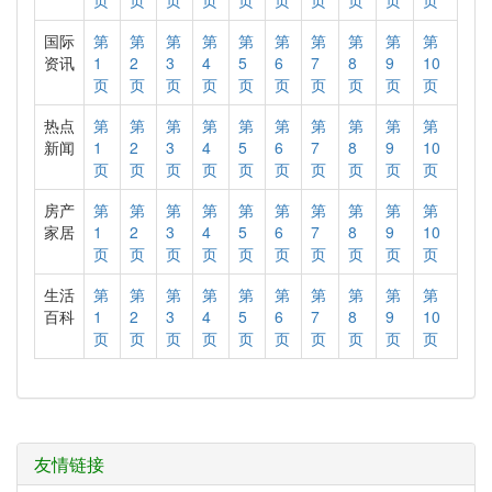
页
页
页
页
页
页
页
页
页
页
国际
第
第
第
第
第
第
第
第
第
第
资讯
1
2
3
4
5
6
7
8
9
10
页
页
页
页
页
页
页
页
页
页
热点
第
第
第
第
第
第
第
第
第
第
新闻
1
2
3
4
5
6
7
8
9
10
页
页
页
页
页
页
页
页
页
页
房产
第
第
第
第
第
第
第
第
第
第
家居
1
2
3
4
5
6
7
8
9
10
页
页
页
页
页
页
页
页
页
页
生活
第
第
第
第
第
第
第
第
第
第
百科
1
2
3
4
5
6
7
8
9
10
页
页
页
页
页
页
页
页
页
页
友情链接