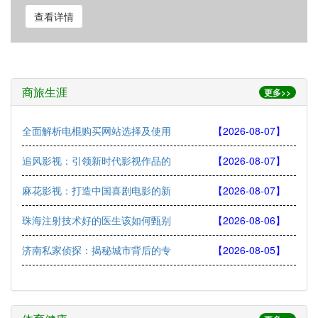
查看详情
商旅生涯
更多>>
全面解析电棍购买网站选择及使用
【2026-08-07】
追风影视：引领新时代影视作品的
【2026-08-07】
麻花影视：打造中国喜剧电影的新
【2026-08-07】
珠海注射技术好的医生该如何甄别
【2026-08-06】
济南私家侦探：揭秘城市背后的专
【2026-08-05】