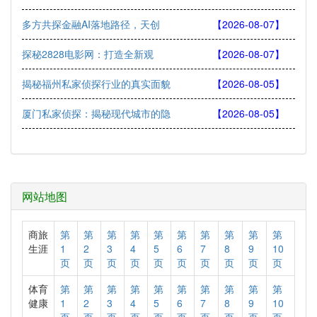
多方共探金融AI落地路径，天创
【2026-08-07】
探秘2828电影网：打造全新观
【2026-08-07】
揭秘福州私家侦探行业的真实面貌
【2026-08-05】
厦门私家侦探：揭秘现代城市的隐
【2026-08-05】
网站地图
商旅
第
第
第
第
第
第
第
第
第
第
生涯
1
2
3
4
5
6
7
8
9
10
页
页
页
页
页
页
页
页
页
页
体育
第
第
第
第
第
第
第
第
第
第
健康
1
2
3
4
5
6
7
8
9
10