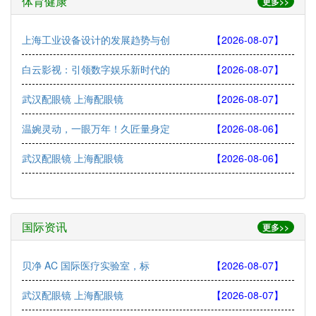
体育健康
更多>>
上海工业设备设计的发展趋势与创
【2026-08-07】
白云影视：引领数字娱乐新时代的
【2026-08-07】
武汉配眼镜 上海配眼镜
【2026-08-07】
温婉灵动，一眼万年！久匠量身定
【2026-08-06】
武汉配眼镜 上海配眼镜
【2026-08-06】
国际资讯
更多>>
贝净 AC 国际医疗实验室，标
【2026-08-07】
武汉配眼镜 上海配眼镜
【2026-08-07】