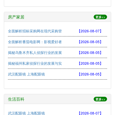
房产家居
更多>>
全面解析招标采购网在现代采购管
【2026-08-07】
全面解析番茄电影网：影视爱好者
【2026-08-05】
揭秘乌鲁木齐私人侦探行业的发展
【2026-08-05】
揭秘福州私家侦探行业的发展与实
【2026-08-05】
武汉配眼镜 上海配眼镜
【2026-08-05】
生活百科
更多>>
武汉配眼镜 上海配眼镜
【2026-08-07】