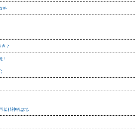
攻略
痛点？
晓！
台
居再塑精神栖息地